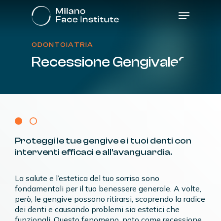
Skip
Menu
to
main
content
ODONTOIATRIA
Recessione
Gengivale?
Proteggi
le
tue
gengive
e
i
tuoi
denti
con
interventi
efficaci
e
all'avanguardia.
La salute e l’estetica del tuo sorriso sono
fondamentali per il tuo benessere generale. A volte,
però, le gengive possono ritirarsi, scoprendo la radice
dei denti e causando problemi sia estetici che
funzionali. Questo fenomeno, noto come recessione