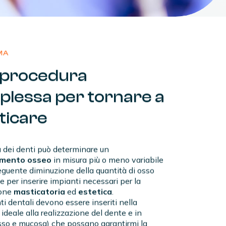
MA
procedura
plessa
per
tornare
a
ticare
a dei denti può determinare un
imento osseo
in misura più o meno variabile
guente diminuzione della quantità di osso
e per inserire impianti necessari per la
ione
masticatoria
ed
estetica
.
ti dentali devono essere inseriti nella
ideale alla realizzazione del dente e in
osso e mucosa) che possano garantirmi la