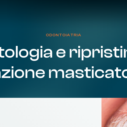
ODONTOIATRIA
tologia
e
riprist
nzione
masticat