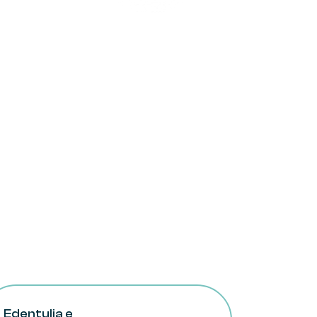
 sigillo potrebbe comportare gravi
cosite perimplantare
o
Edentulia e