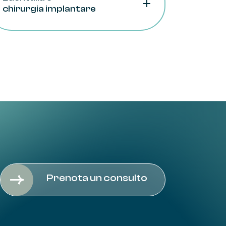
chirurgia implantare
Dagli anni ’80/’90 in poi, grazie a
tecniche chirurgiche sempre più precise
ed evolute, più del 95% degli impianti
inseriti hanno ottimi livelli di
predicibilità
e
affidabilità
.
Gli impianti dentali ci consentono di
ripristinare le corrette funzioni
masticatorie ed estetiche a seguito della
perdita di uno o più elementi dentali.
Gli
impianti dentali
ossei sono viti in
titanio
, materiale biocompatibile e
resistente, che possono sostituire uno o
più denti mancanti.
Il vantaggio di questa procedura è quello
Prenota un consulto
di
salvaguardare
i denti residui
evitando di dover riabilitare con ponti
tradizionali.
Uno degli aspetti fondamentali per la
pianificazione del caso è