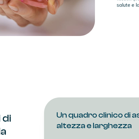
salute e l
Un quadro clinico di a
i
di
altezza e larghezza
ia