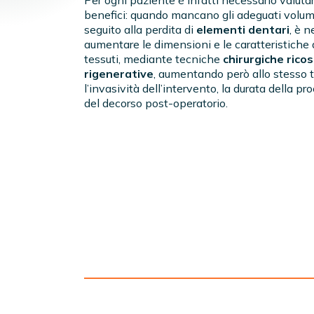
Per ogni paziente è infatti necessario valutar
benefici: quando mancano gli adeguati volumi
seguito alla perdita di
elementi dentari
, è 
aumentare le dimensioni e le caratteristiche 
tessuti, mediante tecniche
chirurgiche rico
rigenerative
, aumentando però allo stesso
l’invasività dell’intervento, la durata della pr
del decorso post-operatorio.