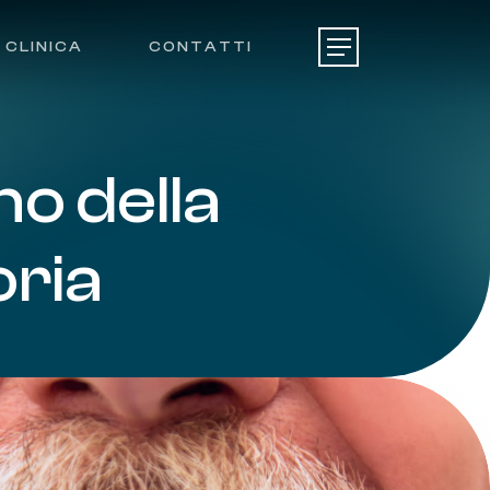
CLINICA
CONTATTI
Menu
ino
della
oria