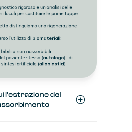
ostico rigoroso e un’analisi delle
ni locali per costituire le prime tappe
etto distinguiamo una rigenerazione
so l’utilizzo di
biomateriali
:
bibili o non riassorbibili
al paziente stesso (
autologo
) , di
i sintesi artificiale (
alloplastici
)
i l’estrazione del
assorbimento
tti i tessuti molli e l’osso possono
ce del dente a stimolarlo, l’osso