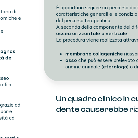
È opportuno seguire un percorso diagn
tano di
caratteristiche generali e le condizio
tomiche e
del percorso terapeutico.
A seconda della componente del dif
ve
ossea orizzontale o verticale
.
La procedura viene realizzata attraver
iagnosi
membrane collageniche
riassor
tà del
osso
che può essere prelevato d
origine animale (
eterologo
) o d
sseo
rafico
Un quadro clinico in cu
 grazie ad
dente causerebbe ri
oporre
sità ed
Quando uno o più denti vengono estra
cominciare a collassare. Senza la radi