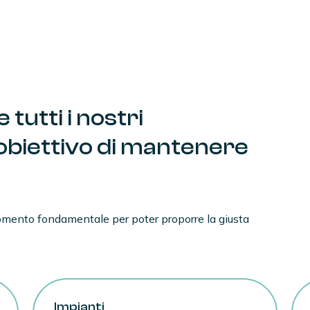
Il mancato raggiungimento di questo
problematiche all’impianto come
mu
perimplantite
.
e
tutti
i
nostri
’obiettivo
di
mantenere
momento fondamentale per poter proporre la giusta
Impianti