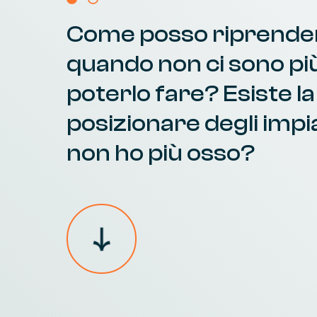
Come
posso
riprende
quando
non
ci
sono
pi
poterlo
fare?
Esiste
la
posizionare
degli
impi
non
ho
più
osso?