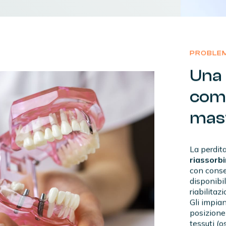
PROBLE
Una
com
mas
La perdit
riassorb
con conse
disponibil
riabilitaz
Gli impian
posizione 
tessuti (