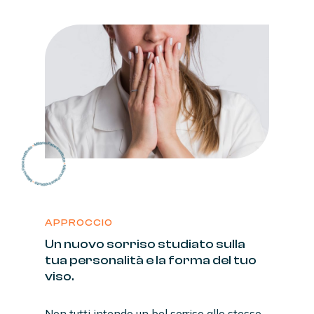
APPROCCIO
Un
nuovo
sorriso
studiato
sulla
tua
personalità
e
la
forma
del
tuo
viso.
Non tutti intendo un bel sorriso allo stesso