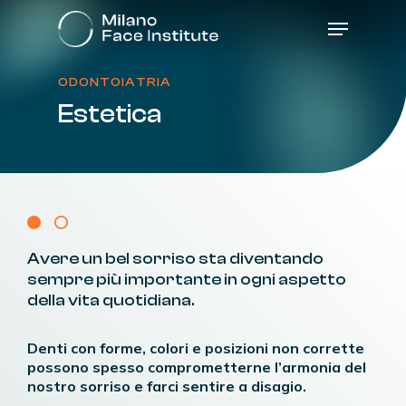
Skip
Menu
to
main
content
ODONTOIATRIA
Estetica
Avere
un
bel
sorriso
sta
diventando
sempre
più
importante
in
ogni
aspetto
della
vita
quotidiana.
Denti con forme, colori e posizioni non corrette
possono spesso comprometterne l’armonia del
nostro sorriso e farci sentire a disagio.