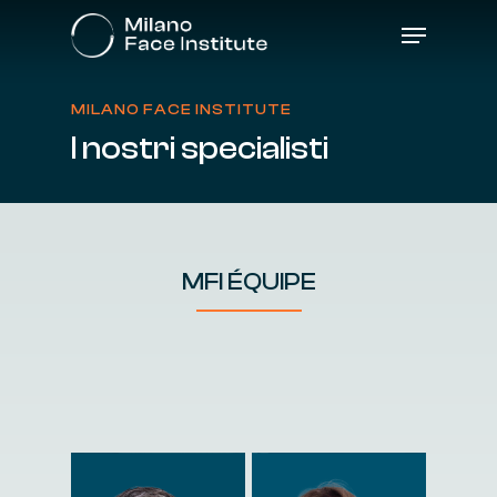
Skip
Menu
to
main
content
MILANO FACE INSTITUTE
I
nostri
specialisti
MFI ÉQUIPE