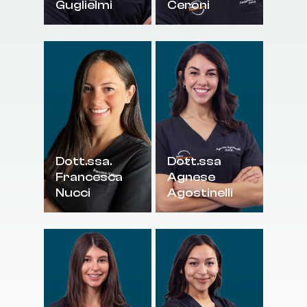
Guglielmi
Ceroni
Dott.ssa.
Dott.ssa
Francesca
Agnese
Nucci
Agostinelli