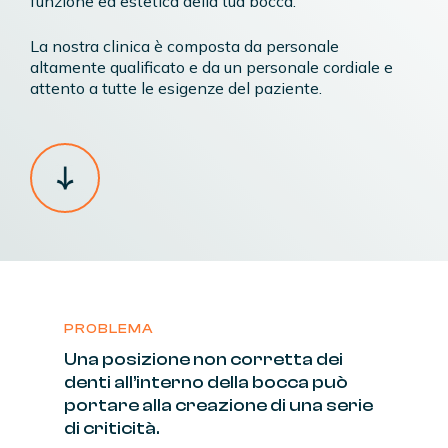
funzione ed estetica della tua bocca.
La nostra clinica è composta da personale
altamente qualificato e da un personale cordiale e
attento a tutte le esigenze del paziente.
PROBLEMA
Una
posizione
non
corretta
dei
denti
all’interno
della
bocca
può
portare
alla
creazione
di
una
serie
di
criticità.