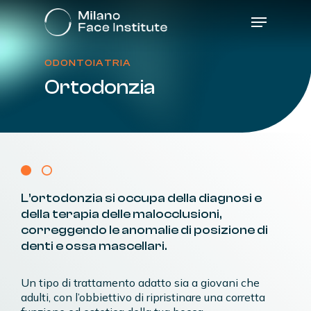
Skip
Menu
to
main
content
ODONTOIATRIA
Ortodonzia
L’ortodonzia
si
occupa
della
diagnosi
e
della
terapia
delle
malocclusioni,
correggendo
le
anomalie
di
posizione
di
denti
e
ossa
mascellari.
Un tipo di trattamento adatto sia a giovani che
adulti, con l’obbiettivo di ripristinare una corretta