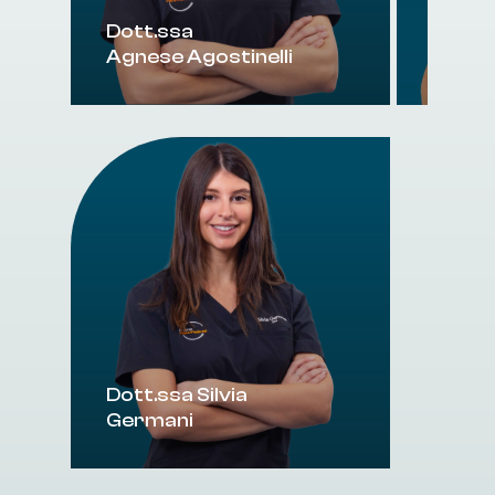
Dott.ssa
Dott.s
Agnese
Agostinelli
Franc
Dott.ssa
Silvia
Germani