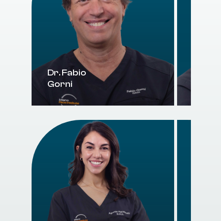
Dr. Fabio
Dr. Fe
Gorni
Ceron