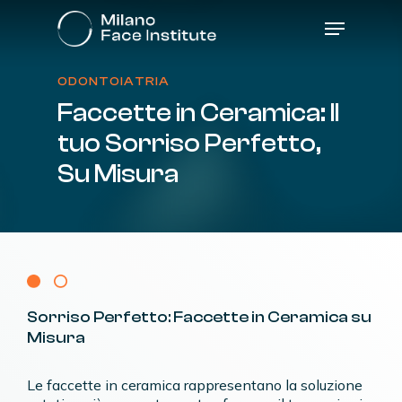
Skip
Menu
to
main
content
ODONTOIATRIA
Faccette
in
Ceramica:
Il
tuo
Sorriso
Perfetto,
Su
Misura
Sorriso
Perfetto:
Faccette
in
Ceramica
su
Misura
Le faccette in ceramica rappresentano la soluzione