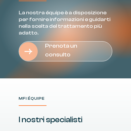
La
nostra
équipe
è
a
disposizione
per
fornire
informazioni
e
guidarti
nella
scelta
del
trattamento
più
adatto.
Prenota un
consulto
MFI ÉQUIPE
I
nostri
specialisti