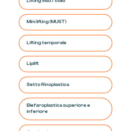
Lifting
viso
/
collo
Mini
lifting
(MUST)
Lifting
temporale
Liplift
Setto
Rinoplastica
Blefaroplastica
superiore
e
inferiore