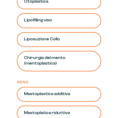
Otoplastica
Lipofilling
viso
Liposuzione
Collo
Chirurgia
del
mento
(mentoplastica)
SENO
Mastoplastica
additiva
Mastoplatica
riduttiva