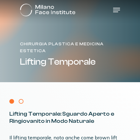
Skip
Menu
to
main
content
CHIRURGIA PLASTICA E MEDICINA
ESTETICA
Lifting
Temporale
Lifting
Temporale:
Sguardo
Aperto
e
Ringiovanito
in
Modo
Naturale
Il lifting temporale, noto anche come brown lift