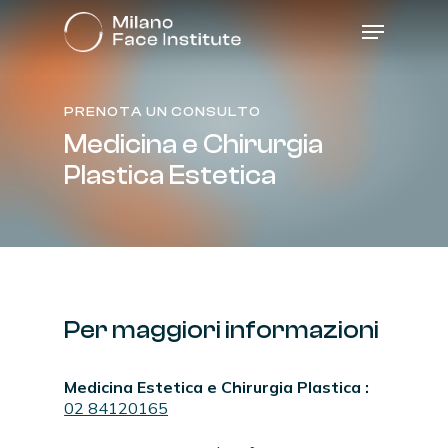
Skip
Menu
to
main
content
PRENOTA UN CONSULTO
Medicina
e
Chirurgia
Plastica
Estetica
Per
maggiori
informazioni
Medicina Estetica e Chirurgia Plastica :
02 84120165