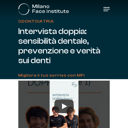
Skip
Menu
to
main
content
ODONTOIATRIA
Intervista
doppia:
sensibilità
dentale,
prevenzione
e
verità
sui
denti
Migliora il tuo sorriso con MFI