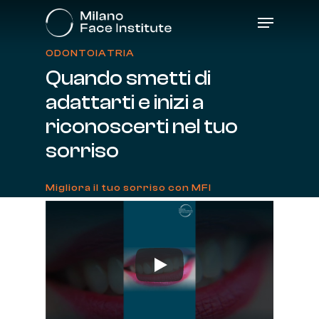
Skip
Menu
to
main
content
ODONTOIATRIA
Quando
smetti
di
adattarti
e
inizi
a
riconoscerti
nel
tuo
sorriso
Migliora il tuo sorriso con MFI