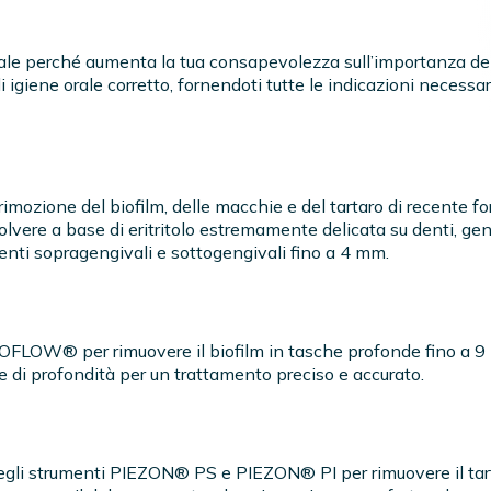
iale perché aumenta la tua consapevolezza sull’importanza de
igiene orale corretto, fornendoti tutte le indicazioni necess
imozione del biofilm, delle macchie e del tartaro di recente f
ere a base di eritritolo estremamente delicata su denti, geng
enti sopragengivali e sottogengivali fino a 4 mm.
RIOFLOW®️ per rimuovere il biofilm in tasche profonde fino a
re di profondità per un trattamento preciso e accurato.
degli strumenti PIEZON®️ PS e PIEZON®️ PI per rimuovere il tar