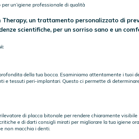
per un’igiene professionale di qualità
m Therapy, un trattamento personalizzato di pre
denze scientifiche, per un sorriso sano e un comf
i:
ofondita della tua bocca. Esaminiamo attentamente i tuoi dent
ti e tessuti peri-implantari. Questo ci permette di determinare
.
ilevatore di placca bitonale per rendere chiaramente visibile i
ritiche e di darti consigli mirati per migliorare la tua igiene o
 e non macchia i denti.