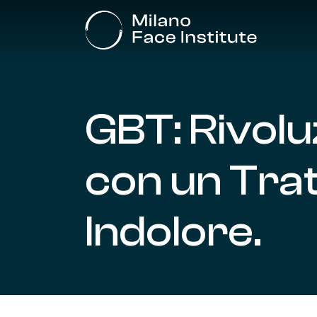
Skip
to
main
content
GBT:
Rivolu
con
un
Tra
Indolore.