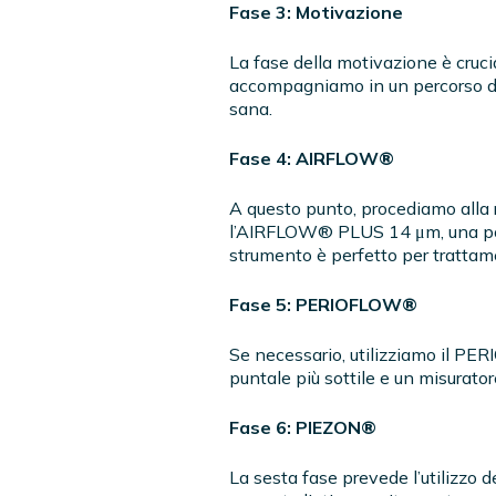
Fase 3: Motivazione
La fase della motivazione è cruc
accompagniamo in un percorso di 
sana.
Fase 4: AIRFLOW®️
A questo punto, procediamo alla r
l’AIRFLOW®️ PLUS 14 μm, una polv
strumento è perfetto per trattam
Fase 5: PERIOFLOW®️
Se necessario, utilizziamo il PE
puntale più sottile e un misurato
Fase 6: PIEZON®️
La sesta fase prevede l’utilizzo 