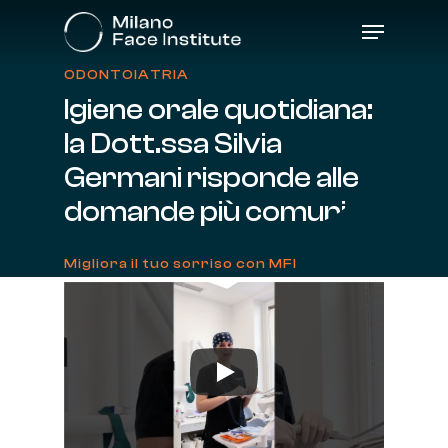
Skip
Menu
to
main
content
ODONTOIATRIA
Igiene
orale
quotidiana:
la
Dott.ssa
Silvia
Germani
risponde
alle
domande
più
comuni
Migliora il tuo sorriso con MFI