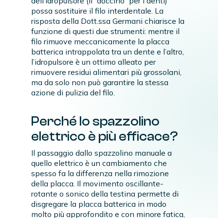
dell’idropulsore (il “doccino” per i denti)
possa sostituire il filo interdentale. La
risposta della Dott.ssa Germani chiarisce la
funzione di questi due strumenti: mentre il
filo rimuove meccanicamente la placca
batterica intrappolata tra un dente e l’altro,
l’idropulsore è un ottimo alleato per
rimuovere residui alimentari più grossolani,
ma da solo non può garantire la stessa
azione di pulizia del filo.
Perché lo spazzolino
elettrico è più efficace?
Il passaggio dallo spazzolino manuale a
quello elettrico è un cambiamento che
spesso fa la differenza nella rimozione
della placca. Il movimento oscillante-
rotante o sonico della testina permette di
disgregare la placca batterica in modo
molto più approfondito e con minore fatica,