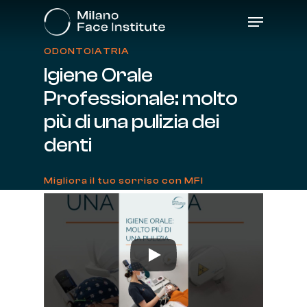
Skip
Menu
to
main
content
ODONTOIATRIA
Igiene
Orale
Professionale:
molto
più
di
una
pulizia
dei
denti
Migliora il tuo sorriso con MFI