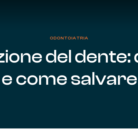
ODONTOIATRIA
zione
del
dente:
e
come
salvare