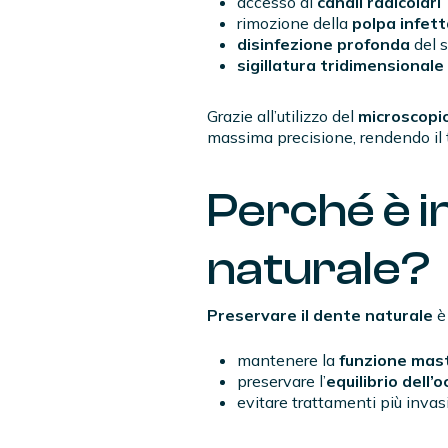
accesso ai
canali radicolari
rimozione della
polpa infet
disinfezione profonda
del 
sigillatura tridimensionale
Grazie all’utilizzo del
microscopi
massima precisione, rendendo il 
Perché è i
naturale?
Preservare il dente naturale
è 
mantenere la
funzione mast
preservare l’
equilibrio dell’
evitare trattamenti più inva