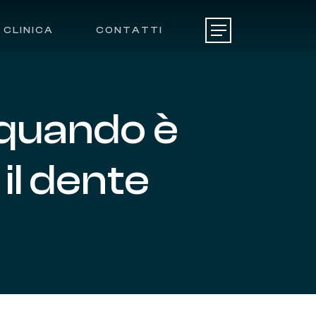
CLINICA
CONTATTI
Menu
quando
è
il
dente