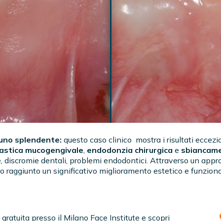
uno splendente:
questo caso clinico mostra i risultati eccez
lastica
mucogengivale
,
endodonzia chirurgica
e
sbiancame
discromie dentali, problemi endodontici. Attraverso un approcc
 raggiunto un significativo miglioramento estetico e funzional
gratuita presso il Milano Face Institute e scopri