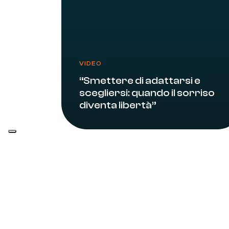
VIDEO
“Smettere di adattarsi e
scegliersi: quando il sorriso
diventa libertà”