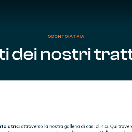
ODONTOIATRIA
ti
dei
nostri
trat
toiatrici
attraverso la nostra galleria di casi clinici. Qui trov