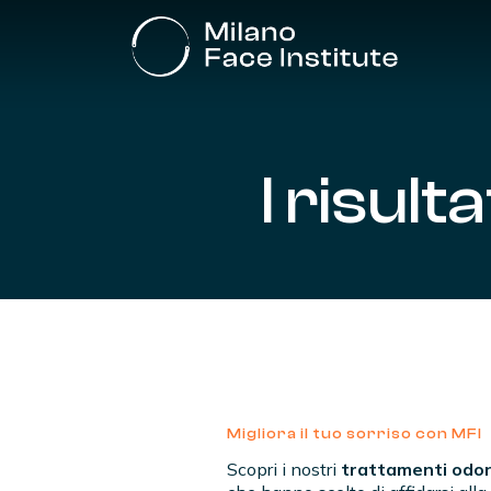
Skip
to
main
content
I
risulta
Migliora il tuo sorriso con MFI
Scopri i nostri
trattamenti odon