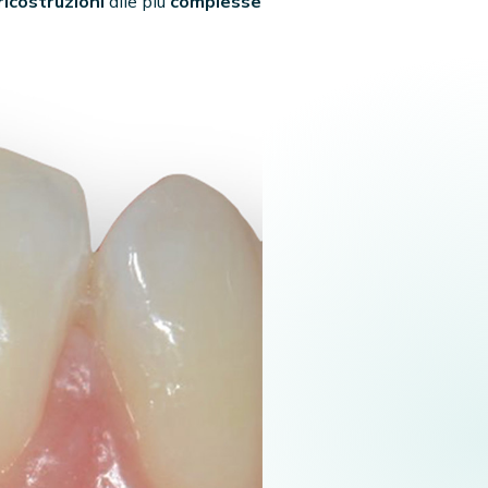
ricostruzioni
alle più
complesse