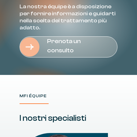
La
nostra
équipe
è
a
disposizione
per
fornire
informazioni
e
guidarti
nella
scelta
del
trattamento
più
adatto.
Prenota un
consulto
MFI ÉQUIPE
I
nostri
specialisti