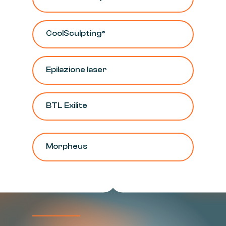
CoolSculpting®
Epilazione
laser
BTL
Exilite
Morpheus