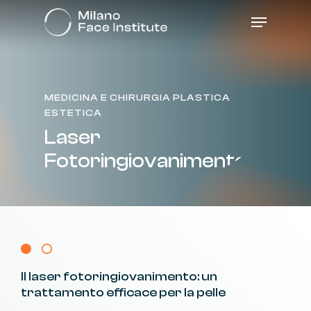
Skip
Menu
to
main
content
MEDICINA E CHIRURGIA PLASTICA
ESTETICA
Laser
Fotoringiovanimento
Il
laser
fotoringiovanimento:
un
trattamento
efficace
per
la
pelle